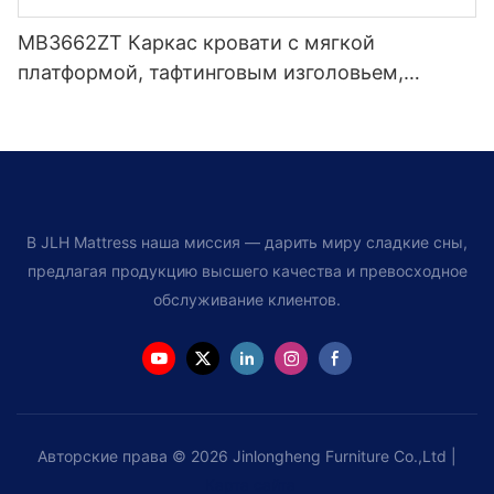
MB3662ZT Каркас кровати с мягкой
платформой, тафтинговым изголовьем,
деревянной опорой для планок, легкая сборка
В JLH Mattress наша миссия — дарить миру сладкие сны,
предлагая продукцию высшего качества и превосходное
обслуживание клиентов.
Авторские права © 2026 Jinlongheng Furniture Co.,Ltd |
Карта сайта