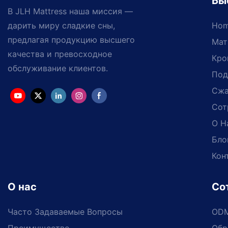
Бы
В JLH Mattress наша миссия —
дарить миру сладкие сны,
Ho
предлагая продукцию высшего
Мат
качества и превосходное
Кро
обслуживание клиентов.
Под
Сжа
Сот
О Н
Бло
Кон
О нас
Со
Часто Задаваемые Вопросы
OD