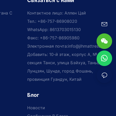
Связаться с нами
тана С
Контактное лицо: Аллен Цай
Тел.: +86-757-86908020
WhatsApp: 8613703015130
Факс: +86-757-86905980
Электронная почта:
info@jlhmattress.cn
Добавить: 10-й этаж, корпус A, № 81,
секция Танси, улица Бэйхуа, Таньси,
Лунцзян, Шунде, город Фошань,
провинция Гуандун, Китай
Блог
Новости