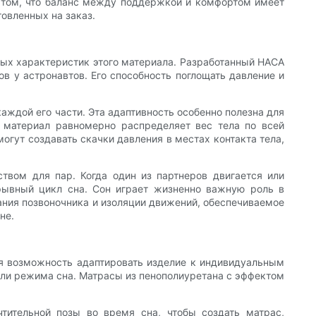
о том, что баланс между поддержкой и комфортом имеет
овленных на заказ.
ных характеристик этого материала. Разработанный НАСА
в у астронавтов. Его способность поглощать давление и
аждой его части. Эта адаптивность особенно полезна для
, материал равномерно распределяет вес тела по всей
огут создавать скачки давления в местах контакта тела,
твом для пар. Когда один из партнеров двигается или
ерывный цикл сна. Сон играет жизненно важную роль в
вания позвоночника и изоляции движений, обеспечиваемое
не.
ся возможность адаптировать изделие к индивидуальным
 или режима сна. Матрасы из пенополиуретана с эффектом
чтительной позы во время сна, чтобы создать матрас,