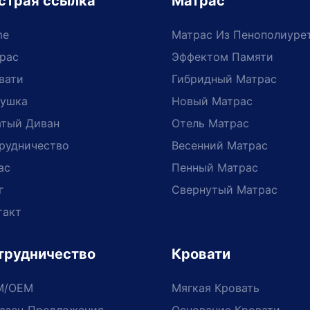
страя ссылка
Матрас
me
Матрас Из Пенополиуре
рас
Эффектом Памяти
вати
Гибридный Матрас
ушка
Новый Матрас
тый Диван
Отель Матрас
рудничество
Весенний Матрас
ас
Пенный Матрас
г
Свернутый Матрас
такт
трудничество
Кровати
M/OEM
Мягкая Кровать