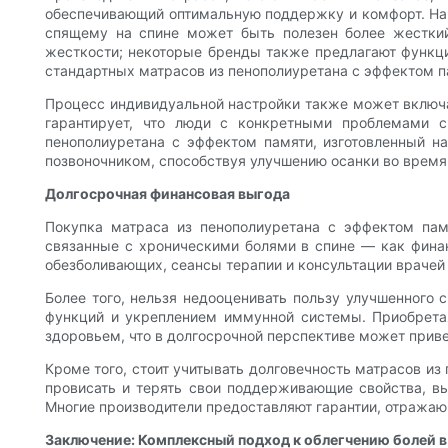
обеспечивающий оптимальную поддержку и комфорт. Напр
спящему на спине может быть полезен более жесткий
жесткости; некоторые бренды также предлагают функци
стандартных матрасов из пенополиуретана с эффектом п
Процесс индивидуальной настройки также может включат
гарантирует, что люди с конкретными проблемами с
пенополиуретана с эффектом памяти, изготовленный н
позвоночником, способствуя улучшению осанки во время
Долгосрочная финансовая выгода
Покупка матраса из пенополиуретана с эффектом памя
связанные с хроническими болями в спине — как финан
обезболивающих, сеансы терапии и консультации врачей
Более того, нельзя недооценивать пользу улучшенного 
функций и укреплением иммунной системы. Приобретая
здоровьем, что в долгосрочной перспективе может приве
Кроме того, стоит учитывать долговечность матрасов из
провисать и терять свои поддерживающие свойства, в
Многие производители предоставляют гарантии, отражающ
Заключение: Комплексный подход к облегчению болей в