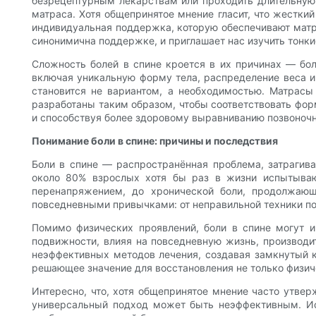
безрецептурным лекарствам или проходить длительную
матраса. Хотя общепринятое мнение гласит, что жесткий
индивидуальная поддержка, которую обеспечивают матр
синонимична поддержке, и приглашает нас изучить тонк
Сложность болей в спине кроется в их причинах — бо
включая уникальную форму тела, распределение веса и
становится не вариантом, а необходимостью. Матрасы
разработаны таким образом, чтобы соответствовать фо
и способствуя более здоровому выравниванию позвоночн
Понимание боли в спине: причины и последствия
Боли в спине — распространённая проблема, затрагива
около 80% взрослых хотя бы раз в жизни испытывают
перенапряжением, до хронической боли, продолжаю
повседневными привычками: от неправильной техники по
Помимо физических проявлений, боли в спине могут и
подвижности, влияя на повседневную жизнь, производи
неэффективных методов лечения, создавая замкнутый кр
решающее значение для восстановления не только физиче
Интересно, что, хотя общепринятое мнение часто утве
универсальный подход может быть неэффективным. Исс