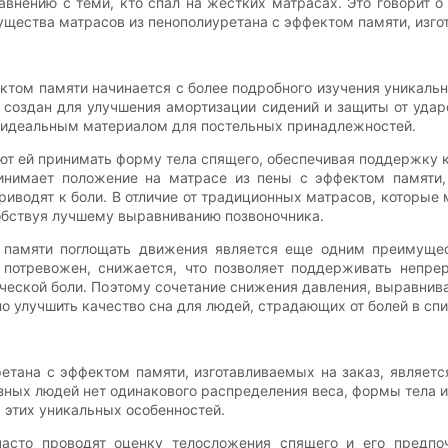
авнению с теми, кто спал на жестких матрасах. Это говорит 
щества матрасов из пенополиуретана с эффектом памяти, изгот
ктом памяти начинается с более подробного изучения уникаль
 создан для улучшения амортизации сидений и защиты от ударо
о идеальным материалом для постельных принадлежностей.
т ей принимать форму тела спящего, обеспечивая поддержку к
принимает положение на матрасе из пены с эффектом памяти
риводят к боли. В отличие от традиционных матрасов, которые м
обствуя лучшему выравниванию позвоночника.
 памяти поглощать движения является еще одним преимущес
ет потревожен, снижается, что позволяет поддерживать непр
нической боли. Поэтому сочетание снижения давления, выравни
 улучшить качество сна для людей, страдающих от болей в спи
ретана с эффектом памяти, изготавливаемых на заказ, являет
азных людей нет одинакового распределения веса, формы тела
м этих уникальных особенностей.
часто проводят оценку телосложения спящего и его предпо