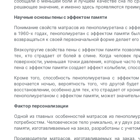
сообщали о меньшей боли и лучшем качестве сна по ср
решающее значение, и именно здесь проявляются преиму
Научные основы пены с эффектом памяти
Понимание свойств матрасов из пенополиуретана с эффе
в 1960-х годах, пенополиуретан с эффектом памяти был
возвращаться к своей первоначальной форме делает ег
Вязкоупругие свойства пены с эффектом памяти позволяю
тех, кто страдает от болей в спине. Когда человек 
поверхности, уменьшая точки давления, которые часто п
пена с эффектом памяти создает эффект колыбели, спос
Кроме того, способность пенополиуретана с эффектом
ворочается ночью, вероятность того, что другой буд
восстановлении, особенно для тех, кто страдает от хро
пенополиуретаном с эффектом памяти, может значительно
Фактор персонализации
Одной из главных особенностей матрасов из пенополиу
потребностям. Человеческое тело уникально, и у двух р
памяти, изготавливаемые на заказ, разработаны с учето
Производители матрасов, изготавливаемых на заказ, 