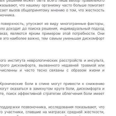
ных решений может быть всего лишь выбор правильного
показывают, что нашему организму часто больше помогает
сает вызов общепринятому мнению о том, что жесткость
ночника.
поверхность, упускают из виду многогранные факторы,
ело доходит до поиска решения, индивидуальный подход
аказ, являются ярким примером этой потребности. Они
де это наиболее важно, тем самым уменьшая дискомфорт
го института неврологических расстройств и инсульта,
трого дискомфорта, вызванного недавней травмой или
численны и часто тесно связаны с образом жизни и
 Хронические боли в спине могут привести к снижению
огут оказаться в замкнутом круге боли, дискомфорта и
те, поиск эффективной стратегии облегчения боли имеет
поддержки позвоночника, исследования показывают, что
о участники, спавшие на матрасах средней жесткости,