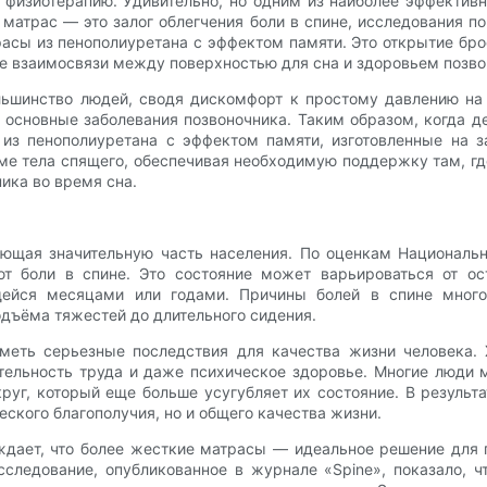
 физиотерапию. Удивительно, но одним из наиболее эффектив
 матрас — это залог облегчения боли в спине, исследования 
асы из пенополиуретана с эффектом памяти. Это открытие бро
ие взаимосвязи между поверхностью для сна и здоровьем позво
льшинство людей, сводя дискомфорт к простому давлению на 
 основные заболевания позвоночника. Таким образом, когда д
 из пенополиуретана с эффектом памяти, изготовленные на з
рме тела спящего, обеспечивая необходимую поддержку там, г
ика во время сна.
ющая значительную часть населения. По оценкам Национально
 боли в спине. Это состояние может варьироваться от ос
щейся месяцами или годами. Причины болей в спине много
дъёма тяжестей до длительного сидения.
меть серьезные последствия для качества жизни человека.
тельность труда и даже психическое здоровье. Многие люди м
уг, который еще больше усугубляет их состояние. В результа
ского благополучия, но и общего качества жизни.
рждает, что более жесткие матрасы — идеальное решение для 
ледование, опубликованное в журнале «Spine», показало, чт