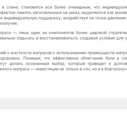
 в спине, становится все более очевидным, что индивидуа
фектом памяти, изготовленные на заказ, выделяются как инн
я индивидуальную поддержку, воздействуя на точки давления
ополучие.
раса — лишь один из компонентов более широкой стратегии
авильно отдыхать и восстанавливаться, создавая условия для 
ний о жесткости матрасов к использованию преимуществ матрас
здоровью. Понимая, что эффективное облегчение боли в с
огут делать осознанный выбор, который приведет к долго
нного матраса — инвестиции не только в сон, но и в благополуч