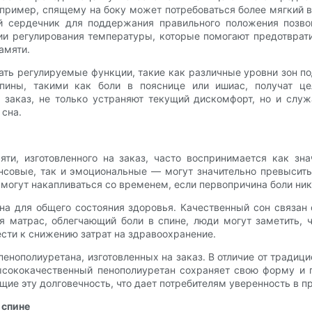
имер, спящему на боку может потребоваться более мягкий ве
 сердечник для поддержания правильного положения позво
и регулирования температуры, которые помогают предотврати
амяти.
ь регулируемые функции, такие как различные уровни зон по
пины, такими как боли в пояснице или ишиас, получат ц
а заказ, не только устраняют текущий дискомфорт, но и слу
 сна.
ти, изготовленного на заказ, часто воспринимается как зн
совые, так и эмоциональные — могут значительно превысить
 могут накапливаться со временем, если первопричина боли ни
сна для общего состояния здоровья. Качественный сон связа
 матрас, облегчающий боли в спине, люди могут заметить, 
сти к снижению затрат на здравоохранение.
 пенополиуретана, изготовленных на заказ. В отличие от трад
ысококачественный пенополиуретан сохраняет свою форму и 
ие эту долговечность, что дает потребителям уверенность в п
 спине