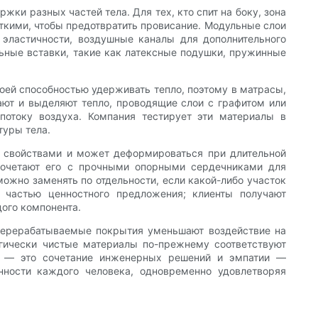
ки разных частей тела. Для тех, кто спит на боку, зона
сткими, чтобы предотвратить провисание. Модульные слои
эластичности, воздушные каналы для дополнительного
ьные вставки, такие как латексные подушки, пружинные
оей способностью удерживать тепло, поэтому в матрасы,
ают и выделяют тепло, проводящие слои с графитом или
отоку воздуха. Компания тестирует эти материалы в
туры тела.
и свойствами и может деформироваться при длительной
сочетают его с прочными опорными сердечниками для
ожно заменять по отдельности, если какой-либо участок
 частью ценностного предложения; клиенты получают
ого компонента.
 перерабатываемые покрытия уменьшают воздействие на
огически чистые материалы по-прежнему соответствуют
ти — это сочетание инженерных решений и эмпатии —
нности каждого человека, одновременно удовлетворяя