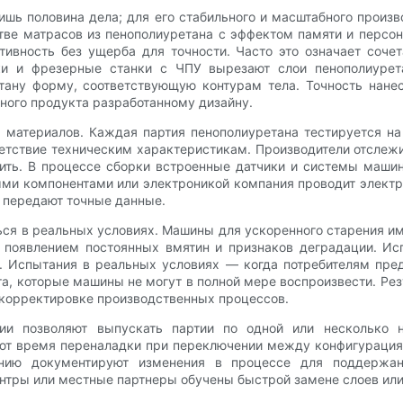
ишь половина дела; для его стабильного и масштабного произ
тве матрасов из пенополиуретана с эффектом памяти и персо
тивность без ущерба для точности. Часто это означает соче
зки и фрезерные станки с ЧПУ вырезают слои пенополиурет
ану форму, соответствующую контурам тела. Точность нанес
ного продукта разработанному дизайну.
материалов. Каждая партия пенополиуретана тестируется на п
ветствие техническим характеристикам. Производители отсле
ить. В процессе сборки встроенные датчики и системы машин
ыми компонентами или электроникой компания проводит электр
 передают точные данные.
ься в реальных условиях. Машины для ускоренного старения 
появлением постоянных вмятин и признаков деградации. Ис
. Испытания в реальных условиях — когда потребителям пре
, которые машины не могут в полной мере воспроизвести. Рез
 корректировке производственных процессов.
ии позволяют выпускать партии по одной или несколько 
ют время переналадки при переключении между конфигураци
нию документируют изменения в процессе для поддержан
нтры или местные партнеры обучены быстрой замене слоев или 