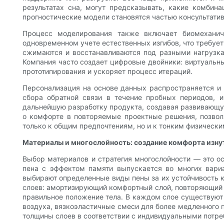
результатах сна, могут предсказывать, какие комбина
прогностические модели становятся частью консультати
Процесс моделирования также включает биомеханич
одновременном учете естественных изгибов, что требуе
сжимаются и восстанавливаются под разными нагрузка
Компания часто создает цифровые двойники: виртуальн
прототипирования и ускоряет процесс итераций.
Персонализация на основе данных распространяется и
сбора обратной связи в течение пробных периодов, и
дальнейшую разработку продукта, создавая развивающую
о комфорте в повторяемые проектные решения, позвол
только к общим предпочтениям, но и к тонким физическ
Материалы и многослойность: создание комфорта изну
Выбор материалов и стратегия многослойности — это о
пена с эффектом памяти выпускается во многих вариа
выбирают определенные виды пены за их устойчивость к 
слоев: амортизирующий комфортный слой, повторяющий 
правильное положение тела. В каждом слое существуют 
воздуха, вязкоэластичные смеси для более медленного 
толщины слоев в соответствии с индивидуальными потре