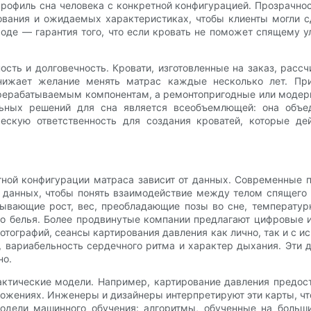
профиль сна человека с конкретной конфигурацией. Прозрачно
вания и ожидаемых характеристиках, чтобы клиенты могли с
де — гарантия того, что если кровать не поможет спящему у
ость и долговечность. Кровати, изготовленные на заказ, расс
снижает желание менять матрас каждые несколько лет. Пр
ерерабатываемым компонентам, а ремонтопригодные или модер
льных решений для сна является всеобъемлющей: она объед
ескую ответственность для создания кроватей, которые де
тной конфигурации матраса зависит от данных. Современные 
данных, чтобы понять взаимодействие между телом спящего 
тывающие рост, вес, преобладающие позы во сне, температу
го белья. Более продвинутые компании предлагают цифровые
отографий, сеансы картирования давления как лично, так и с и
, вариабельность сердечного ритма и характер дыхания. Эти 
но.
ктические модели. Например, картирование давления предоста
оложениях. Инженеры и дизайнеры интерпретируют эти карты, ч
одели машинного обучения: алгоритмы, обученные на больши