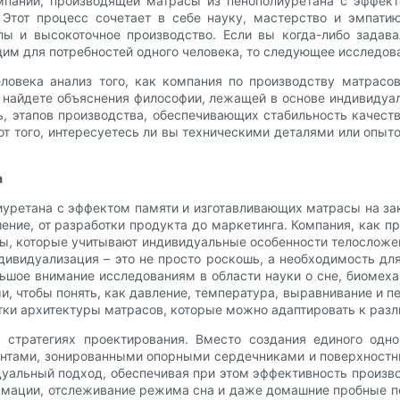
мпании, производящей матрасы из пенополиуретана с эффек
 Этот процесс сочетает в себе науку, мастерство и эмпати
лы и высокоточное производство. Если вы когда-либо задав
им для потребностей одного человека, то следующее исследова
ловека анализ того, как компания по производству матрасов
 найдете объяснения философии, лежащей в основе индивидуа
, этапов производства, обеспечивающих стабильность качест
от того, интересуетесь ли вы техническими деталями или опы
а
уретана с эффектом памяти и изготавливающих матрасы на зака
ние, от разработки продукта до маркетинга. Компания, как пр
ы, которые учитывают индивидуальные особенности телосложен
дивидуализация – это не просто роскошь, а необходимость дл
льшое внимание исследованиям в области науки о сне, биомеха
, чтобы понять, как давление, температура, выравнивание и п
отки архитектуры матрасов, которые можно адаптировать к раз
 стратегиях проектирования. Вместо создания единого одно
нтами, зонированными опорными сердечниками и поверхностн
уальный подход, обеспечивая при этом эффективность произво
ормации, отслеживание режима сна и даже домашние пробные п