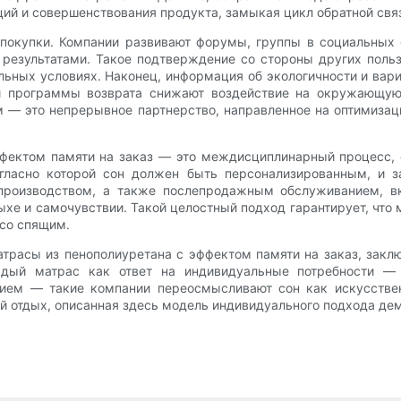
ий и совершенствования продукта, замыкая цикл обратной свя
окупки. Компании развивают форумы, группы в социальных с
результатами. Такое подтверждение со стороны других поль
льных условиях. Наконец, информация об экологичности и вари
и программы возврата снижают воздействие на окружающую 
м — это непрерывное партнерство, направленное на оптимизац
ффектом памяти на заказ — это междисциплинарный процесс,
огласно которой сон должен быть персонализированным, и 
производством, а также послепродажным обслуживанием, в
хе и самочувствии. Такой целостный подход гарантирует, что ма
 со спящим.
атрасы из пенополиуретана с эффектом памяти на заказ, зак
аждый матрас как ответ на индивидуальные потребности 
ем — такие компании переосмысливают сон как искусствен
ый отдых, описанная здесь модель индивидуального подхода д