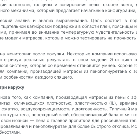
ции плотности, толщины и зонирования пены, скорее всего,
вного механизма, который предлагает начальные конфигурации,
еский анализ и анализ выравнивания. Цель состоит в под
т тщательной калибровки поддержки в области плеч, поясницы 
ми, принимая во внимание температурную чувствительность
ые модели матрасов, которые можно тестировать на прочност
 на мониторинг после покупки. Некоторые компании использу
нтегрируя реальные результаты в свои модели. Этот цикл 
ся систему, которая со временем становится умнее. Короче 
яя компании, производящей матрасы из пенополиуретана с эф
им особенностям каждого спящего.
три наружу
снова того, как компания, производящая матрасы из пены с э
нтах, отличающихся плотностью, эластичностью (IL), време
сжатию, воздухопроницаемость и долговечность. Типичный мат
контуры тела, переходный слой, обеспечивающий баланс мягко
свои нюансы — пена с гелевой пропиткой для рассеивания те
проваливания и пенополиуретан для более быстрого отклика. И
бностями.