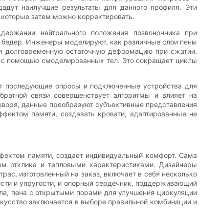
 дадут наилучшие результаты для данного профиля. Эти
 которые затем можно корректировать.
держании нейтрального положения позвоночника при
и бедер. Инженеры моделируют, как различные слои пены
 и долговременную остаточную деформацию при сжатии.
ь с помощью смоделированных тел. Это сокращает циклы
ют последующие опросы и подключенные устройства для
обратной связи совершенствует алгоритмы и влияет на
говоря, данные преобразуют субъективные представления
фектом памяти, создавать кровати, адаптированные не
ффектом памяти, создает индивидуальный комфорт. Сама
нем отклика и тепловыми характеристиками. Дизайнеры
рас, изготовленный на заказ, включает в себя несколько
сти и упругости, и опорный сердечник, поддерживающий
пла, пена с открытыми порами для улучшения циркуляции
скусство заключается в выборе правильной комбинации и