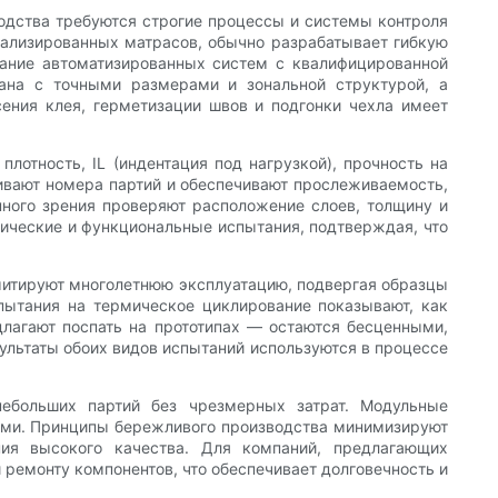
водства требуются строгие процессы и системы контроля
нализированных матрасов, обычно разрабатывает гибкую
тание автоматизированных систем с квалифицированной
ана с точными размерами и зональной структурой, а
ения клея, герметизации швов и подгонки чехла имеет
лотность, IL (индентация под нагрузкой), прочность на
живают номера партий и обеспечивают прослеживаемость,
ного зрения проверяют расположение слоев, толщину и
ические и функциональные испытания, подтверждая, что
имитируют многолетнюю эксплуатацию, подвергая образцы
пытания на термическое циклирование показывают, как
длагают поспать на прототипах — остаются бесценными,
ультаты обоих видов испытаний используются в процессе
небольших партий без чрезмерных затрат. Модульные
ями. Принципы бережливого производства минимизируют
ия высокого качества. Для компаний, предлагающих
ремонту компонентов, что обеспечивает долговечность и