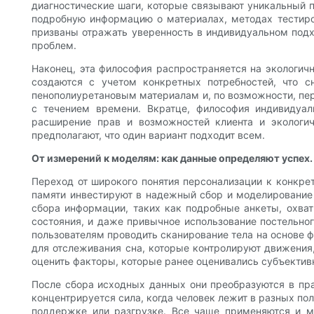
диагностические шаги, которые связывают уникальный 
подробную информацию о материалах, методах тестиро
призваны отражать уверенность в индивидуальном подхо
проблем.
Наконец, эта философия распространяется на экологичн
создаются с учетом конкретных потребностей, что 
пенополиуретановым материалам и, по возможности, п
с течением времени. Вкратце, философия индивидуа
расширение прав и возможностей клиента и экологич
предполагают, что один вариант подходит всем.
От измерений к моделям: как данные определяют успех.
Переход от широкого понятия персонализации к конкре
памяти инвестируют в надежный сбор и моделирование 
сбора информации, таких как подробные анкеты, охва
состояния, и даже привычное использование постельно
пользователям проводить сканирование тела на основе ф
для отслеживания сна, которые контролируют движения
оценить факторы, которые ранее оценивались субъектив
После сбора исходных данных они преобразуются в пра
концентрируется сила, когда человек лежит в разных п
поддержке или разгрузке. Все чаще применяются и м