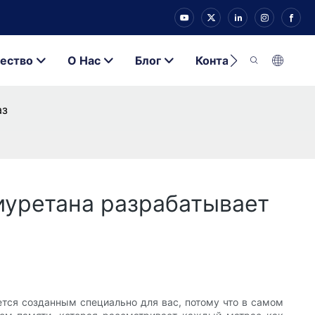
ество
О Нас
Блог
Контакт
аз
иуретана разрабатывает
жется созданным специально для вас, потому что в самом