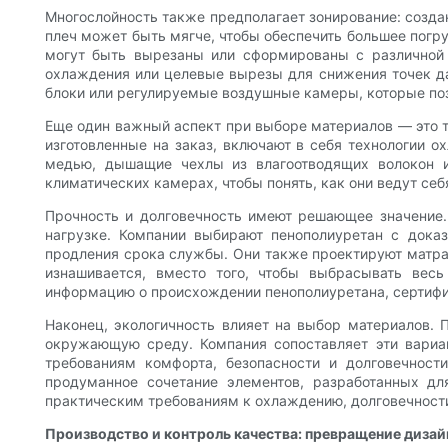
Многослойность также предполагает зонирование: создан
плеч может быть мягче, чтобы обеспечить большее погру
могут быть вырезаны или сформированы с различной 
охлаждения или целевые вырезы для снижения точек да
блоки или регулируемые воздушные камеры, которые поз
Еще один важный аспект при выборе материалов — это т
изготовленные на заказ, включают в себя технологии 
медью, дышащие чехлы из влагоотводящих волокон и
климатических камерах, чтобы понять, как они ведут се
Прочность и долговечность имеют решающее значение.
нагрузке. Компании выбирают пенополиуретан с док
продления срока службы. Они также проектируют матрас
изнашивается, вместо того, чтобы выбрасывать вес
информацию о происхождении пенополиуретана, сертифик
Наконец, экологичность влияет на выбор материалов.
окружающую среду. Компания сопоставляет эти вариан
требованиям комфорта, безопасности и долговечнос
продуманное сочетание элементов, разработанных дл
практическим требованиям к охлаждению, долговечности
Производство и контроль качества: превращение дизай