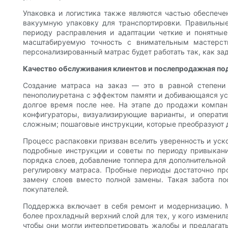
Упаковка и логистика также являются частью обеспече
вакуумную упаковку для транспортировки. Правильны
периоду расправления и адаптации четкие и понятные
масштабируемую точность с внимательным мастерств
персонализированный матрас будет работать так, как за
Качество обслуживания клиентов и послепродажная п
Создание матраса на заказ — это в равной степени
пенополиуретана с эффектом памяти и добивающаяся усп
долгое время после нее. На этапе до продажи компани
конфигураторы, визуализирующие варианты, и операти
сложным; пошаговые инструкции, которые преобразуют д
Процесс распаковки призван вселить уверенность и уск
подробные инструкции и советы по периоду привыкани
порядка слоев, добавление топпера для дополнительной
регулировку матраса. Пробные периоды достаточно про
замену слоев вместо полной замены. Такая забота п
покупателей.
Поддержка включает в себя ремонт и модернизацию. 
более прохладный верхний слой для тех, у кого изменил
чтобы они могли интерпретировать жалобы и предлагат