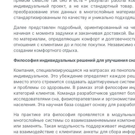
прямом смысле так оно и есть – результат работы ко
индивидуальный проект, а не как стандартный товар.
преобразование этих данных в многослойные материа
стандартизированным по качеству и уникально подходящ
Далее представлен подробный, ориентированный на че
начиная с момента задумки и заканчивая доставкой. Вы
по материалам, определяющих комфорт и долговечность
отношения с клиентами до и после покупки. Независимо 
создании комфортного отдыха.
Философия индивидуальных решений для улучшения сн
Компания, специализирующаяся на матрасах из пенополи
индивидуальное. Это убеждение определяет каждое реше
вместо этого стремится создавать адаптируемые систем
и проблемы со здоровьем. В рамках этой философии ин
категорий клиентов. Команда разработчиков уделяет бо
исследователями сна, физиотерапевтами и эргономистами
населения. Эта научная база создает основу для разраб
На практике эта философия проявляется в модульных
многослойные системы со взаимозаменяемыми компоне
или заменять. Такая модульность поддерживает индивид
на взаимодействие с клиентами: анкеты для сбора инф