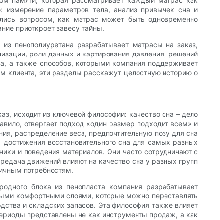
том памяти, которая рассматривает каждый матрас как
ю: измерение параметров тела, анализ привычек сна и
ались вопросом, как матрас может быть одновременно
ние приоткроет завесу тайны.
 из пенополиуретана разрабатывает матрасы на заказ,
лизации, роли данных и картирования давления, решений
ва, а также способов, которыми компания поддерживает
том клиента, эти разделы расскажут целостную историю о
з, исходит из ключевой философии: качество сна – дело
авило, отвергает подход «один размер подходит всем» и
ия, распределение веса, предпочтительную позу для сна
я достижения восстановительного сна для самых разных
ники и поведения материалов. Они часто сотрудничают с
ередача движений влияют на качество сна у разных групп
личным потребностям.
родного блока из пенопласта компания разрабатывает
ыми комфортными слоями, которые можно переставлять
дства и складских запасов. Эта философия также влияет
ериоды представлены не как инструменты продаж, а как