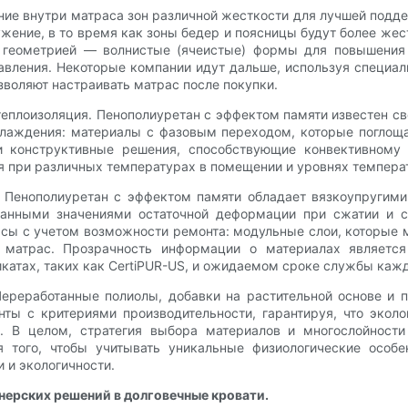
ие внутри матраса зон различной жесткости для лучшей поддерж
жение, в то время как зоны бедер и поясницы будут более же
геометрией — волнистые (ячеистые) формы для повышения 
вления. Некоторые компании идут дальше, используя специал
воляют настраивать матрас после покупки.
еплоизоляция. Пенополиуретан с эффектом памяти известен св
охлаждения: материалы с фазовым переходом, которые поглощ
 конструктивные решения, способствующие конвективному п
бя при различных температурах в помещении и уровнях темпера
 Пенополиуретан с эффектом памяти обладает вязкоупругим
азанными значениями остаточной деформации при сжатии и 
ы с учетом возможности ремонта: модульные слои, которые м
ь матрас. Прозрачность информации о материалах является
атах, таких как CertiPUR-US, и ожидаемом сроке службы кажд
 Переработанные полиолы, добавки на растительной основе и
ты с критериями производительности, гарантируя, что экол
ти. В целом, стратегия выбора материалов и многослойнос
я того, чтобы учитывать уникальные физиологические особе
 и экологичности.
нерских решений в долговечные кровати.