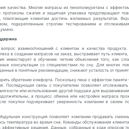
ния качества. Многие матрасы из пенополиуретана с эффект
е протоколы сжатия и защитная упаковка предотвращают пов
, помогающие клиентам достичь желаемых результатов. Вкра
ом, подкрепленным строгим тестированием и отслеживаем
думано.
оддержка
 вопрос взаимоотношений с клиентом и качества продукта.
еха в создании матрасов на заказ, выстраивает путь клиента,
я инвестирует в обучение: четкие объяснения того, как сло
вные консультации со специалистами по сну. Для многих по
анные в понятные рекомендации, снижают усталость от принят
орить обретение комфорта. Поскольку пена с эффектом памяти 
я. Последующая связь с покупателем позволяет отслеживать 
 мягкости или использование другой подушки для выравнивания
должительны, а процесс обмена или настройки матраса прох
осле покупки подчеркивает уверенность компании в своем п
Модульная конструкция позволяет компании продавать сменн
ась температура во время сна. Команды обслуживания клиентов 
ь эффективные решения. Данные, собранные в ходе опросов 