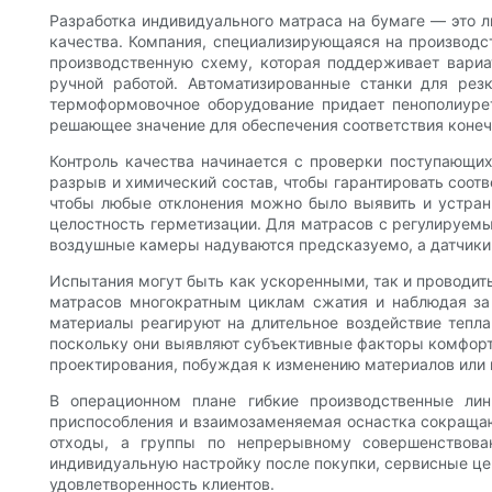
Разработка индивидуального матраса на бумаге — это л
качества. Компания, специализирующаяся на производс
производственную схему, которая поддерживает вариа
ручной работой. Автоматизированные станки для ре
термоформовочное оборудование придает пенополиурет
решающее значение для обеспечения соответствия конеч
Контроль качества начинается с проверки поступающих 
разрыв и химический состав, чтобы гарантировать соот
чтобы любые отклонения можно было выявить и устран
целостность герметизации. Для матрасов с регулируем
воздушные камеры надуваются предсказуемо, а датчики
Испытания могут быть как ускоренными, так и проводит
матрасов многократным циклам сжатия и наблюдая за 
материалы реагируют на длительное воздействие тепла
поскольку они выявляют субъективные факторы комфорта
проектирования, побуждая к изменению материалов или
В операционном плане гибкие производственные лин
приспособления и взаимозаменяемая оснастка сокраща
отходы, а группы по непрерывному совершенствова
индивидуальную настройку после покупки, сервисные це
удовлетворенность клиентов.