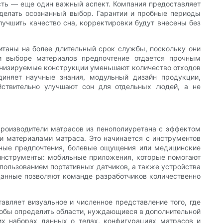
сть — еще один важный аспект. Компания предоставляет
делать осознанный выбор. Гарантии и пробные периоды
лучшить качество сна, корректировки будут внесены без
читаны на более длительный срок службы, поскольку они
и выборе материалов предпочтение отдается прочным
низируемые конструкции уменьшают количество отходов
иняет научные знания, модульный дизайн продукции,
йствительно улучшают сон для отдельных людей, а не
производители матрасов из пенополиуретана с эффектом
и материалами матраса. Это начинается с инструментов
рные предпочтения, болевые ощущения или медицинские
 инструменты: мобильные приложения, которые помогают
спользованием портативных датчиков, а также устройства
данные позволяют команде разработчиков количественно
вляет визуальное и численное представление того, где
тобы определить области, нуждающиеся в дополнительной
х наборах данных о телах, конфигурациях матрасов и