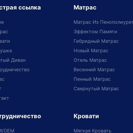
страя ссылка
Матрас
me
Матрас Из Пенополиуре
рас
Эффектом Памяти
вати
Гибридный Матрас
ушка
Новый Матрас
тый Диван
Отель Матрас
рудничество
Весенний Матрас
ас
Пенный Матрас
г
Свернутый Матрас
такт
трудничество
Кровати
M/OEM
Мягкая Кровать