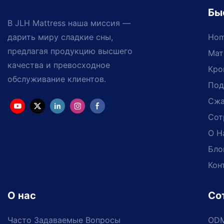
Бы
В JLH Mattress наша миссия —
дарить миру сладкие сны,
Ho
предлагая продукцию высшего
Мат
качества и превосходное
Кро
обслуживание клиентов.
Под
Сжа
Сот
О Н
Бло
Кон
О нас
Со
Часто Задаваемые Вопросы
OD