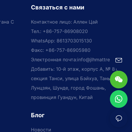
Связаться с нами
тана С
Контактное лицо: Аллен Цай
Тел.: +86-757-86908020
WhatsApp: 8613703015130
Факс: +86-757-86905980
Электронная почта:
info@jlhmattress.cn
Добавить: 10-й этаж, корпус A, № 81,
секция Танси, улица Бэйхуа, Таньси,
Лунцзян, Шунде, город Фошань,
провинция Гуандун, Китай
Блог
Новости