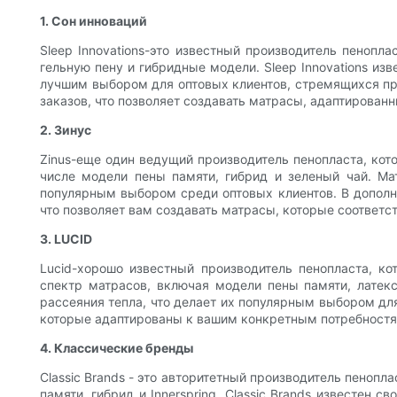
1. Сон инноваций
Sleep Innovations-это известный производитель пенопл
гельную пену и гибридные модели. Sleep Innovations и
лучшим выбором для оптовых клиентов, стремящихся пре
заказов, что позволяет создавать матрасы, адаптирова
2. Зинус
Zinus-еще один ведущий производитель пенопласта, кот
числе модели пены памяти, гибрид и зеленый чай. Ма
популярным выбором среди оптовых клиентов. В дополн
что позволяет вам создавать матрасы, которые соответ
3. LUCID
Lucid-хорошо известный производитель пенопласта, к
спектр матрасов, включая модели пены памяти, латек
рассеяния тепла, что делает их популярным выбором для
которые адаптированы к вашим конкретным потребностя
4. Классические бренды
Classic Brands - это авторитетный производитель пенопл
памяти, гибрид и Innerspring. Classic Brands известе