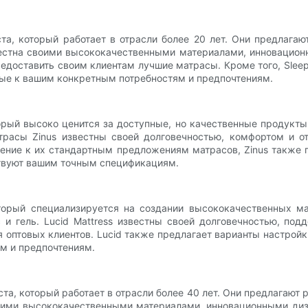
аста, который работает в отрасли более 20 лет. Они предлага
звестна своими высококачественными материалами, инновацио
доставить своим клиентам лучшие матрасы. Кроме того, Sleep 
нные к вашим конкретным потребностям и предпочтениям.
орый высоко ценится за доступные, но качественные продукт
трасы Zinus известны своей долговечностью, комфортом и о
ение к их стандартным предложениям матрасов, Zinus также п
ствуют вашим точным спецификациям.
оторый специализируется на создании высококачественных 
с и гель. Lucid Mattress известны своей долговечностью, 
 оптовых клиентов. Lucid также предлагает варианты настройк
м и предпочтениям.
аста, который работает в отрасли более 40 лет. Они предлагаю
н своими высококачественными материалами, инновационными д